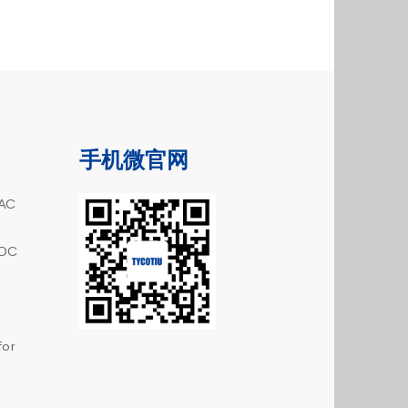
手机微官网
AC
DC
or