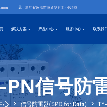
u.com
浙江省乐清市博通慧谷工业园1幢
页
解决方案
产品中心
服务中心
联系我
Y-PN信号防
中心
信号防雷器(SPD for Data)
T